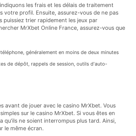
ndiquons les frais et les délais de traitement
s votre profil. Ensuite, assurez-vous de ne pas
 puissiez trier rapidement les jeux par
rechercher MrXbet Online France, assurez-vous que
ou téléphone, généralement en moins de deux minutes
tes de dépôt, rappels de session, outils d'auto-
es avant de jouer avec le casino MrXbet. Vous
 simples sur le casino MrXbet. Si vous êtes en
 qu'ils ne soient interrompus plus tard. Ainsi,
ur le même écran.