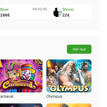
Angel
04:02:52
Boar
04:02:
444€
288€
Voir tout
arnaval
Olympus