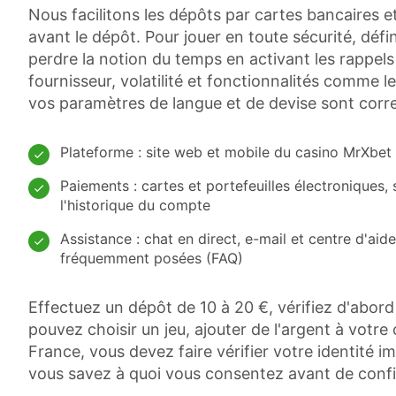
Nous facilitons les dépôts par cartes bancaires et
avant le dépôt. Pour jouer en toute sécurité, déf
perdre la notion du temps en activant les rappels
fournisseur, volatilité et fonctionnalités comme
vos paramètres de langue et de devise sont corre
Plateforme : site web et mobile du casino MrXbet
Paiements : cartes et portefeuilles électroniques, 
l'historique du compte
Assistance : chat en direct, e-mail et centre d'aid
fréquemment posées (FAQ)
Effectuez un dépôt de 10 à 20 €, vérifiez d'abord
pouvez choisir un jeu, ajouter de l'argent à votr
France, vous devez faire vérifier votre identité i
vous savez à quoi vous consentez avant de confir