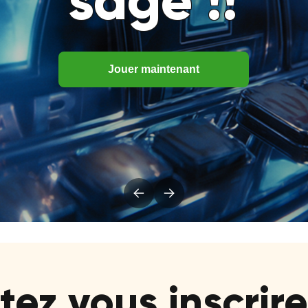
sage !!
Jouer maintenant
tez vous inscrire