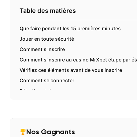
Table des matières
Que faire pendant les 15 premières minutes
Jouer en toute sécurité
Comment s'inscrire
Comment s'inscrire au casino MrXbet étape par é
Vérifiez ces éléments avant de vous inscrire
Comment se connecter
Sélection de jeux
Machines à sous
Jeux de table
Casino avec croupiers en direct
Nos Gagnants
Bonus et promotions